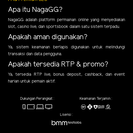
Apa itu NagaGG?
NagaGG adalah platform permainan online yang menyediakan
slot, casino live, dan sportsbook dalam satu sistem terpadu.
Apakah aman digunakan?
Ya, sistem keamanan berlapis digunakan untuk melindungi
transaksi dan data pengguna.
Apakah tersedia RTP & promo?
Ya, tersedia RTP live, bonus deposit, cashback, dan event
harian untuk pemain aktif.
Dukungan Perangkat :
Keamanan Terjamin :
Lisensi :