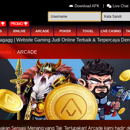
Download APK
Live Chat
O
PROMO
S
IDNLIVE
ARCADE
POKER
TOGEL
LIVE CASINO
T
ine Terbaik & Terpercaya Dengan bonus bonus menakjubka
randa
ARCADE
akan Sensasi Menang yang Tak Terlupakan! Arcade kami hadir de