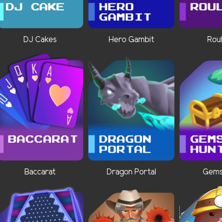
DJ Cakes
Hero Gambit
Rou
Baccarat
Dragon Portal
Gems