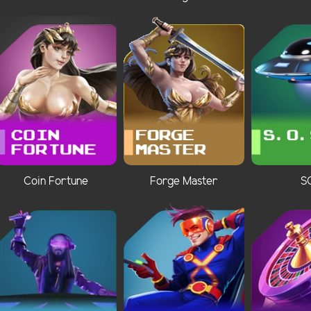
Coin Fortune
Forge Master
S