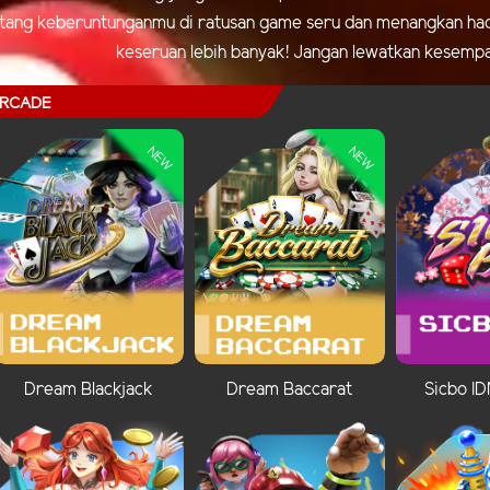
tang keberuntunganmu di ratusan game seru dan menangkan hadia
keseruan lebih banyak! Jangan lewatkan kesempat
RCADE
NEW
NEW
Dream Blackjack
Dream Baccarat
Sicbo I