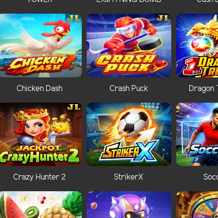
Chicken Dash
Crash Puck
Dragon 
Crazy Hunter 2
StrikerX
Soc