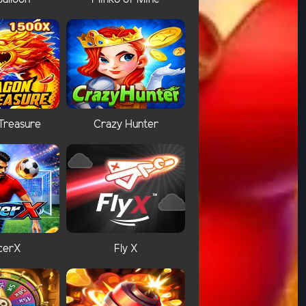
Treasure
Crazy Hunter
cerX
Fly X