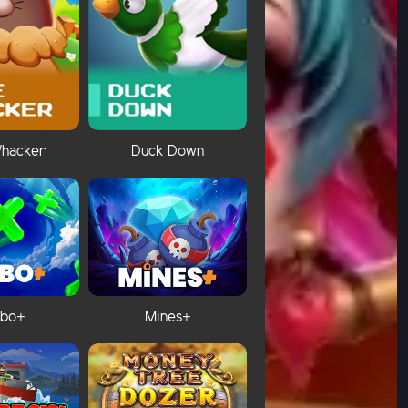
Whacker
Duck Down
mbo+
Mines+