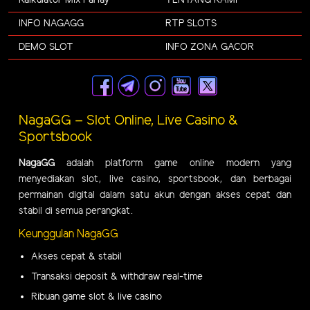
Kalkulator Mix Parlay
TENTANG KAMI
INFO NAGAGG
RTP SLOTS
DEMO SLOT
INFO ZONA GACOR
NagaGG – Slot Online, Live Casino &
Sportsbook
NagaGG
adalah platform game online modern yang
menyediakan slot, live casino, sportsbook, dan berbagai
permainan digital dalam satu akun dengan akses cepat dan
stabil di semua perangkat.
Keunggulan NagaGG
Akses cepat & stabil
Transaksi deposit & withdraw real-time
Ribuan game slot & live casino